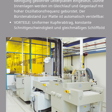
Reinigung gebohrter Leiterplatten eingesetzt. Dünne
Innenlagen werden im Gleichlauf und Gegenlauf mit
hoher Oszillationsfrequenz gebürstet. Der
Bürstenabstand zur Platte ist automatisch verstellbar.
VORTEILE: Uniformer Kupferabtrag, konstante
Schnittgeschwindigkeit und gleichmäßiges Schliffbild