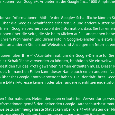
nktionen von Google+. Anbieter ist die Google Inc., 1600 Amphit
e von Informationen: Mithilfe der Google+-Schaltfläche können S
. Über die Google+-Schaltfläche erhalten Sie und andere Nutzer pe
nern. Google speichert sowohl die Information, dass Sie für eine
tionen über die Seite, die Sie beim Klicken auf +1 angesehen habe
Ihrem Profilnamen und Ihrem Foto in Google-Diensten, wie etwa 
 oder an anderen Stellen auf Websites und Anzeigen im Internet e
tionen über Ihre +1-Aktivitäten auf, um die Google-Dienste für Si
le+-Schaltfläche verwenden zu können, benötigen Sie ein weltweit 
ndest den für das Profil gewählten Namen enthalten muss. Dieser 
det. In manchen Fällen kann dieser Name auch einen anderen Na
n über Ihr Google-Konto verwendet haben. Die Identität Ihres Goog
hre E-Mail-Adresse kennen oder über andere identifizierende Inf
en Informationen: Neben den oben erläuterten Verwendungszwec
 Informationen gemäß den geltenden Google-Datenschutzbestimm
rweise zusammengefasste Statistiken über die +1-Aktivitäten der Nu
er, wie etwa Publisher, Inserenten oder verbundene Websites.