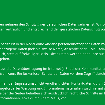
iten nehmen den Schutz Ihrer persönlichen Daten sehr ernst. Wir 
n vertraulich und entsprechend der gesetzlichen Datenschutzvors
bseite ist in der Regel ohne Angabe personenbezogener Daten mö
nbezogene Daten (beispielsweise Name, Anschrift oder E-Mail-Ad
lich, stets auf freiwilliger Basis. Diese Daten werden ohne Ihre 
egeben.
dass die Datenübertragung im Internet (z.B. bei der Kommunikation
sen kann. Ein lückenloser Schutz der Daten vor dem Zugriff durch D
men der Impressumspflicht veröffentlichten Kontaktdaten durch 
angeforderter Werbung und Informationsmaterialien wird hiermit 
iber der Seiten behalten sich ausdrücklich rechtliche Schritte im 
ormationen, etwa durch Spam-Mails, vor.